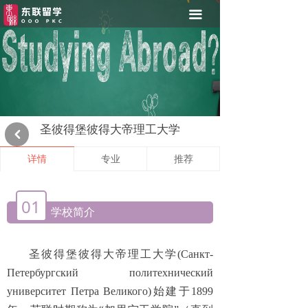
首页
끀
院校推荐
留俄流程
留俄资讯
圣彼得堡彼得大帝理工大学
낒
俄资助生项目
详情
专业
推荐
东联奖学金
在线申请
01
学校简介
关于东联
圣彼得堡彼得大帝理工大学(
Санкт-
Петербургский политехнический
университет Петра Великого
)始建于1899